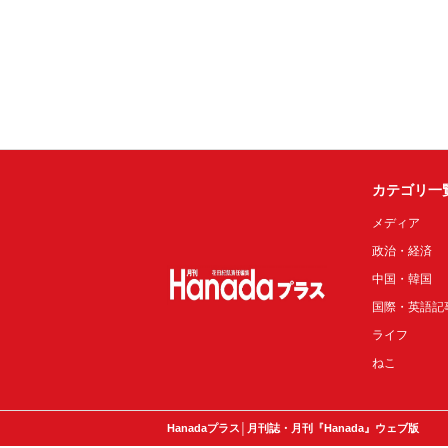
カテゴリ一
メディア
政治・経済
中国・韓国
国際・英語記
ライフ
ねこ
Hanadaプラス│月刊誌・月刊『Hanada』ウェブ版