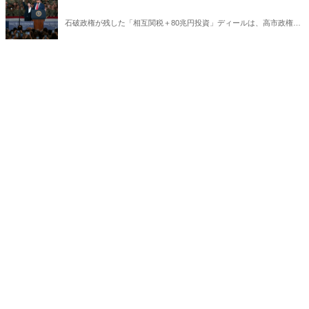
石破政権が残した「相互関税＋80兆円投資」ディールは、高市政権に
重い宿題を突きつけている。トランプの“ふたつの顔”が日本を救うの
か、縛るのか──命運は、このパラドックスをどう反転できるかにかか
っている。