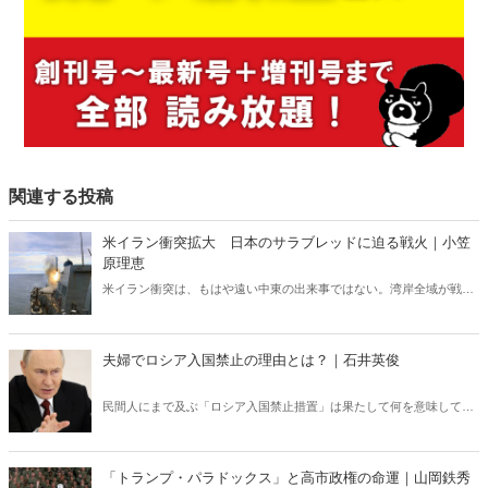
関連する投稿
米イラン衝突拡大 日本のサラブレッドに迫る戦火｜小笠
原理恵
米イラン衝突は、もはや遠い中東の出来事ではない。湾岸全域が戦域
化するなか、その影響は日本にも及びつつある。石油備蓄やエネルギ
ー価格の高騰については多く報じられているが、見落とされがちな問
題がある。邦人保護は万全なのか。そして、国際舞台に立つ日本のサ
夫婦でロシア入国禁止の理由とは？｜石井英俊
ラブレッドの安全は守られるのか。戦火は思わぬところに影を落とし
ている――。
民間人にまで及ぶ「ロシア入国禁止措置」は果たして何を意味してい
るのか？ ロシアの「弱点」を世界が共有すべきだ。
「トランプ・パラドックス」と高市政権の命運｜山岡鉄秀