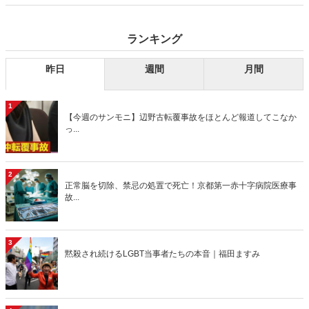
り」、略して【今週のサンモニ】。
ランキング
昨日
週間
月間
1
【今週のサンモニ】辺野古転覆事故をほとんど報道してこなか
っ...
2
正常脳を切除、禁忌の処置で死亡！京都第一赤十字病院医療事
故...
3
黙殺され続けるLGBT当事者たちの本音｜福田ますみ