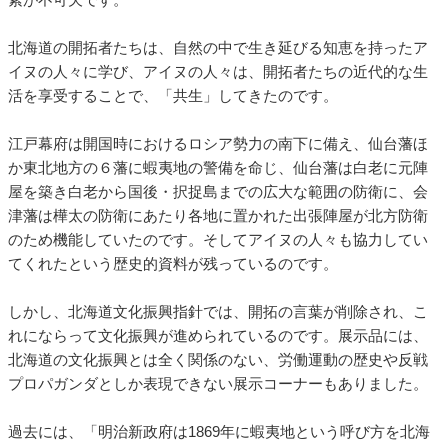
北海道の開拓者たちは、自然の中で生き延びる知恵を持ったア
イヌの人々に学び、アイヌの人々は、開拓者たちの近代的な生
活を享受することで、「共生」してきたのです。
江戸幕府は開国時におけるロシア勢力の南下に備え、仙台藩ほ
か東北地方の６藩に蝦夷地の警備を命じ、仙台藩は白老に元陣
屋を築き白老から国後・択捉島までの広大な範囲の防衛に、会
津藩は樺太の防衛にあたり各地に置かれた出張陣屋が北方防衛
のため機能していたのです。そしてアイヌの人々も協力してい
てくれたという歴史的資料が残っているのです。
しかし、北海道文化振興指針では、開拓の言葉が削除され、こ
れにならって文化振興が進められているのです。展示品には、
北海道の文化振興とは全く関係のない、労働運動の歴史や反戦
プロパガンダとしか表現できない展示コーナーもありました。
過去には、「明治新政府は1869年に蝦夷地という呼び方を北海