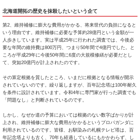
北海道開拓の歴史を抹殺したいという企て
第2、維持補修に膨大な費用がかかる、将来世代の負担になると
いう理由です。維持補修に必要な予算約28億円という金額が一
人歩きしています。実は平成25年に行われた調査では、今後必
要な年間の維持費は800万円、つまり50年間で4億円でした。と
ころが平成29年に今後50年間に6度の大規模修繕が必要だとし
て、突如20億円が計上されたのです。
その算定根拠を質したところ、いまだに根拠となる情報が開示
されていないのです。繰り返しますが、百年記念塔は100年耐久
を条件に設計されています。令和4年に専門家が行った調査でも
「問題なし」と判断されているのです。
しかし、なぜか道の予算においては根拠のない数字ばかりが計
上され、維持補修に膨大な費用がかかるというプロパガンダに
利用されているのです。皆様、お馴染みの札幌テレビ塔は、百
年記念塔よりも古く、70年も経過しているにもかかわらず、し