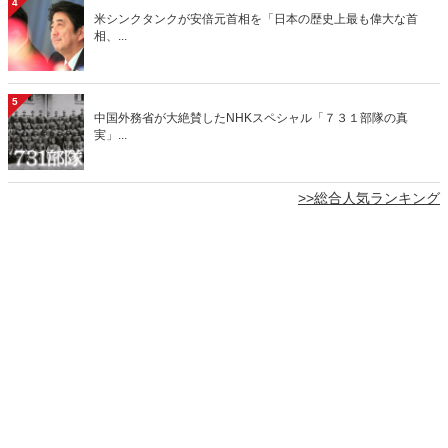
4
米シンクタンクが安倍元首相を「日本の歴史上最も偉大な首
相、...
5
中国外務省が大絶賛したNHKスペシャル「７３１部隊の真
実」...
>>総合人気ランキング