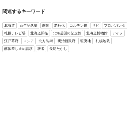
関連するキーワード
北海道
百年記念塔
解体
老朽化
コルテン鋼
サビ
プロパガンダ
札幌テレビ塔
北海道開拓
北海道開拓記念館
北海道博物館
アイヌ
江戸幕府
ロシア
北方防衛
明治新政府
蝦夷地
札幌地裁
解体差し止め請求
著者
長尾たかし