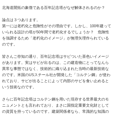
北海道開拓の象徴である百年記念塔がなぜ解体されるのか？
論点は３つあります。
第一には老朽化と危険性がその理由です。しかし、100年建って
いられる設計の塔が50年間で老朽化するでしょうか？ 危険性
を強調するため「老朽化のイメージ」が無理矢理作られている
のです。
皆さんご存知の通り、百年記念塔はサビついた茶色いイメージ
があります。実はサビが出るのは、この建造物にとってなんら
異常な事態ではなく、技術的に織り込まれた当時の最新技術な
のです。米国のUSスチール社が開発した「コルテン鋼」が使わ
れており、サビが出ることによって内部のサビを食い止めると
いう技術なのです。
さらに百年記念塔はコルテン鋼を用いた現存する世界最大のモ
ニュメントとも言われており、まさに国指定重要文化財として
の資質を持っているのです。建築関係者なら、常識的な知識の