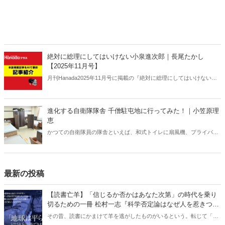
絶対に総理にしてはいけない小泉進次郎｜長尾たかし
【2025年11月号】
月刊Hanada2025年11月号に掲載の『絶対に総理にしてはいけない小
泉進次郎｜長尾たかし【2025年11月号】』の内容をAIを使って要約・
紹介。
進化する自衛隊隊舎 千僧駐屯地に行ってみた！｜小笠原理
恵
かつての自衛隊員の隊舎といえば、和式トイレに扇風機、プライバシ
ーに配慮がない部屋配置といった「昭和スタイル」の名残が色濃く残
っていた。だが今、そのイメージは大きく変わろうとしている。兵庫
県伊丹市にある千僧駐屯地（せんぞちゅうとんち）を取材した。
最新の投稿
【読書亡羊】「信じるか否かはあなた次第」の時代を乗り
切るための一冊 松村一志『科学否定論はなぜ人を惹きつけ
るのか』（ちくま新書）｜梶原麻衣子
その昔、読書にかまけて羊を逃がしたものがいるという。転じて「読