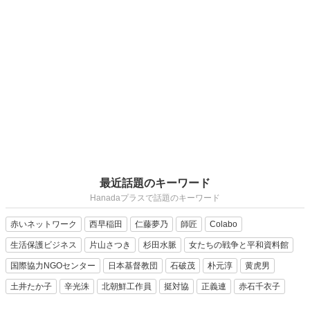
最近話題のキーワード
Hanadaプラスで話題のキーワード
赤いネットワーク
西早稲田
仁藤夢乃
師匠
Colabo
生活保護ビジネス
片山さつき
杉田水脈
女たちの戦争と平和資料館
国際協力NGOセンター
日本基督教団
石破茂
朴元淳
黄虎男
土井たか子
辛光洙
北朝鮮工作員
挺対協
正義連
赤石千衣子