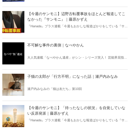
書亡羊」は「重要なことを忘れて、他のことに夢中になること」を指
す四字熟語になった。だが時に仕事を放り出してでも、読むべき本が
ある。元月刊『Hanada』編集部員のライター・梶原がお送りする時事
【今週のサンモニ】辺野古転覆事故をほとんど報道してこ
書評！
なかった『サンモニ』｜藤原かずえ
『Hanada』プラス連載「今週もおかしな報道ばかりをしている『サン
デーモーニング』を藤原かずえさんがデータとロジックで滅多斬
り」、略して【今週のサンモニ】。
不可解な事件の裏側｜なべやかん
大人気連載「なべやかん遺産」がシン・シリーズ突入！ 芸能界屈指の
コレクターであり、都市伝説、オカルト、スピリチュアルな話題が大
好きな芸人・なべやかんが蒐集した選りすぐりの「怪」な話を紹介！
信じるか信じないかは、あなた次第！ 芸能ニュース
子猫の太郎が「行方不明」になった話｜瀬戸内みなみ
瀬戸内みなみの「猫は友だち」第10回
【今週のサンモニ】「待ったなしの状況」を自覚していな
い反原発派｜藤原かずえ
『Hanada』プラス連載「今週もおかしな報道ばかりをしている『サン
デーモーニング』を藤原かずえさんがデータとロジックで滅多斬