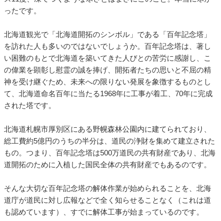
ったです。
北海道観光で「北海道開拓のシンボル」である「百年記念塔」
を訪れた人も多いのではないでしょうか。百年記念塔は、著し
い困難のもとで北海道を築いてきた人びとの苦労に感謝し、こ
の偉業を顕彰し慰霊の誠を捧げ、開拓者たちの思いと不屈の精
神を受け継ぐため、未来への限りない発展を象徴するものとし
て、北海道命名百年に当たる1968年に工事が着工、70年に完成
された塔です。
北海道札幌市厚別区にある野幌森林公園内に建てられており、
総工費約5億円のうちの半分は、道民の浄財を集めて建立された
もの。つまり、百年記念塔は500万道民の共有財産であり、北海
道開拓のために入植した国民全体の共有財産でもあるのです。
そんな大切な百年記念塔の解体作業が始められることを、北海
道庁が道民に対し広報などで全く知らせることなく（これは道
も認めています）、すでに解体工事が始まっているのです。